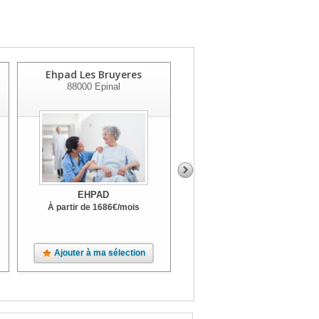
Ehpad Les Bruyeres
Korian Villa Spinale
88000
Epinal
88000
Epinal
EHPAD
EHPAD
À partir de
1686
€
/mois
À partir de
2015
€
/mois
Unité Alzheimer, Terrasse, Parc
Ajouter à ma sélection
Ajouter à ma sélection