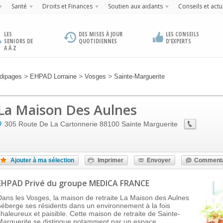
Santé
Droits et Finances
Soutien aux aidants
Conseils et actu
LES
DES MISES À JOUR
LES CONSEILS
SENIORS DE
QUOTIDIENNES
D'EXPERTS
A À Z
>
>
>
dipages
EHPAD Lorraine
Vosges
Sainte-Marguerite
La Maison Des Aulnes
305 Route De La Cartonnerie
88100
Sainte Marguerite
Ajouter à ma sélection
Imprimer
Envoyer
Commenta
EHPAD Privé
du groupe MEDICA FRANCE
Dans les Vosges, la maison de retraite La Maison des Aulnes
héberge ses résidents dans un environnement à la fois
chaleureux et paisible. Cette maison de retraite de Sainte-
Marguerite se distingue notamment par un espace