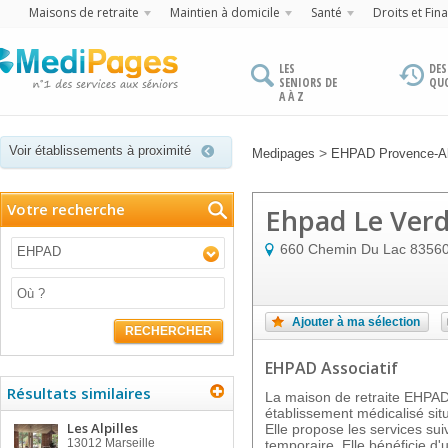
Maisons de retraite
Maintien à domicile
Santé
Droits et Fin
LES
DES
SENIORS DE
QU
A À Z
Voir établissements à proximité
>
Medipages
EHPAD Provence-Al
Votre recherche
Ehpad Le Ver
660 Chemin Du Lac
8356
EHPAD
Ajouter à ma sélection
RECHERCHER
EHPAD Associatif
Résultats similaires
La maison de retraite EHPA
établissement médicalisé si
Les Alpilles
Elle propose les services sui
13012
Marseille
temporaire. Elle bénéficie d'