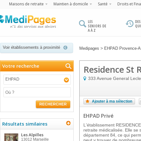
Maisons de retraite
Maintien à domicile
Santé
Droits et Fin
LES
DES
SENIORS DE
QU
A À Z
Voir établissements à proximité
>
Medipages
EHPAD Provence-Al
Votre recherche
Residence St 
333 Avenue General Lecle
EHPAD
Ajouter à ma sélection
RECHERCHER
EHPAD Privé
Résultats similaires
L'établissement RESIDENCE
retraite médicalisée. Elle se
Les Alpilles
département 84, ce qui perme
13012
Marseille
peut y trouver de nombreuses