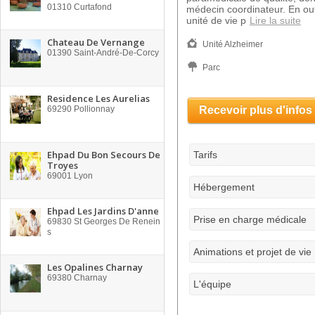
01310
Curtafond
médecin coordinateur. En out
unité de vie p
Lire la suite
Chateau De Vernange
Unité Alzheimer
01390
Saint-André-De-Corcy
Parc
Residence Les Aurelias
69290
Pollionnay
Recevoir plus d'infos
Ehpad Du Bon Secours De
Tarifs
Troyes
69001
Lyon
Hébergement
Ehpad Les Jardins D'anne
Prise en charge médicale
69830
St Georges De Renein
s
Animations et projet de vie
Les Opalines Charnay
69380
Charnay
L'équipe