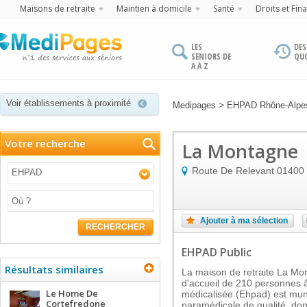
Maisons de retraite
Maintien à domicile
Santé
Droits et Fin
LES
DES
SENIORS DE
QU
A À Z
Voir établissements à proximité
>
Medipages
EHPAD Rhône-Alpe
Votre recherche
La Montagne
Route De Relevant
01400
EHPAD
Ajouter à ma sélection
RECHERCHER
EHPAD Public
Résultats similaires
La maison de retraite La Mo
d'accueil de 210 personnes 
Le Home De
médicalisée (Ehpad) est mun
Cortefredone
paramédicale de qualité, don