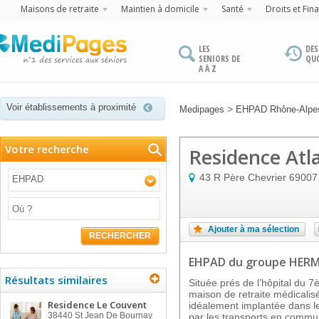
Maisons de retraite
Maintien à domicile
Santé
Droits et Fin
LES
DES
SENIORS DE
QU
A À Z
Voir établissements à proximité
>
Medipages
EHPAD Rhône-Alpe
Votre recherche
Residence Atla
43 R Père Chevrier
69007
EHPAD
Ajouter à ma sélection
RECHERCHER
EHPAD
du groupe HER
Résultats similaires
Située prés de l’hôpital du 
maison de retraite médicalis
Residence Le Couvent
idéalement implantée dans le 
38440
St Jean De Bournay
par les transports en commu