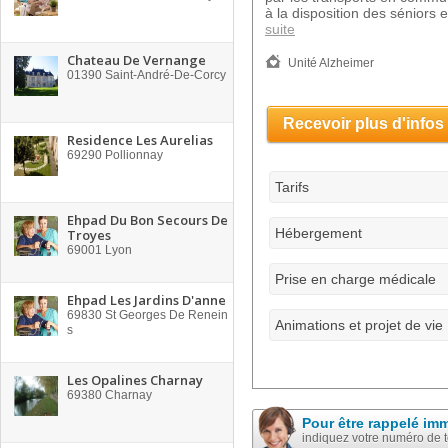
à la disposition des séniors 
suite
Chateau De Vernange
Unité Alzheimer
01390
Saint-André-De-Corcy
Recevoir plus d'infos
Residence Les Aurelias
69290
Pollionnay
Tarifs
Ehpad Du Bon Secours De
Hébergement
Troyes
69001
Lyon
Prise en charge médicale
Ehpad Les Jardins D'anne
69830
St Georges De Renein
Animations et projet de vie
s
Les Opalines Charnay
69380
Charnay
Pour être rappelé im
indiquez votre numéro de 