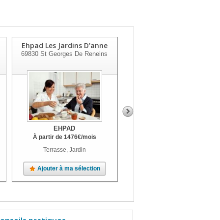
Ehpad Les Jardins D'anne
Les Opalines Charnay
69830
St Georges De Reneins
69380
Charnay
EHPAD
EHPAD
À partir de
1476
€
/mois
À partir de
2359
€
/mois
Terrasse, Jardin
Unité Alzheimer, Terrasse, Parc
Ajouter à ma sélection
Ajouter à ma sélection