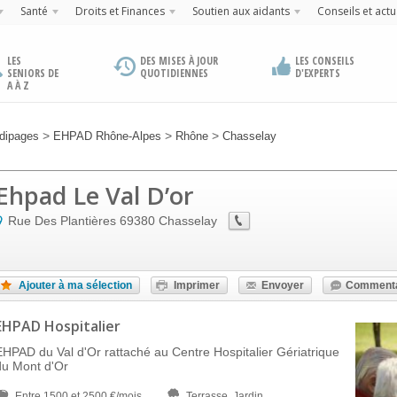
Santé
Droits et Finances
Soutien aux aidants
Conseils et actu
LES
DES MISES À JOUR
LES CONSEILS
SENIORS DE
QUOTIDIENNES
D'EXPERTS
A À Z
>
>
>
dipages
EHPAD Rhône-Alpes
Rhône
Chasselay
Ehpad Le Val D’or
Rue Des Plantières
69380
Chasselay
Ajouter à ma sélection
Imprimer
Envoyer
Commenta
EHPAD Hospitalier
EHPAD du Val d'Or rattaché au Centre Hospitalier Gériatrique
du Mont d'Or
Entre 1500 et 2500 €/mois
Terrasse, Jardin