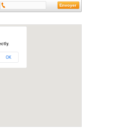
ctly.
OK