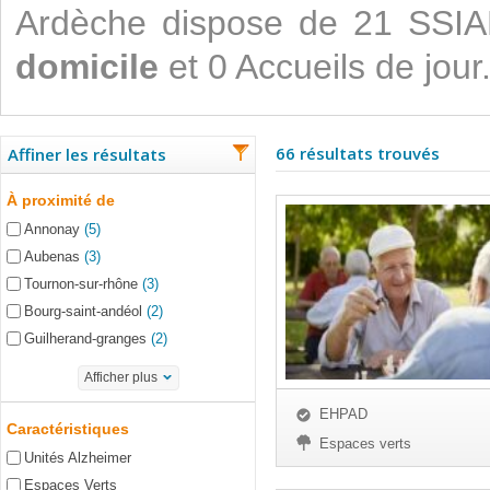
Ardèche dispose de 21 SSI
domicile
et 0 Accueils de jour
66 résultats trouvés
Affiner les résultats
À proximité de
Annonay
(5)
Aubenas
(3)
Tournon-sur-rhône
(3)
Bourg-saint-andéol
(2)
Guilherand-granges
(2)
Afficher plus
EHPAD
Caractéristiques
Espaces verts
Unités Alzheimer
Espaces Verts