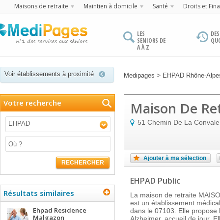
Maisons de retraite
Maintien à domicile
Santé
Droits et Fin
LES
DES
SENIORS DE
QU
A À Z
Voir établissements à proximité
>
Medipages
EHPAD Rhône-Alpe
Votre recherche
Maison De Ret
51 Chemin De La Conval
EHPAD
Ajouter à ma sélection
RECHERCHER
EHPAD Public
Résultats similaires
La maison de retraite MA
est un établissement médic
Ehpad Residence
dans le 07103. Elle propose l
Malgazon
Alzheimer, accueil de jour. El