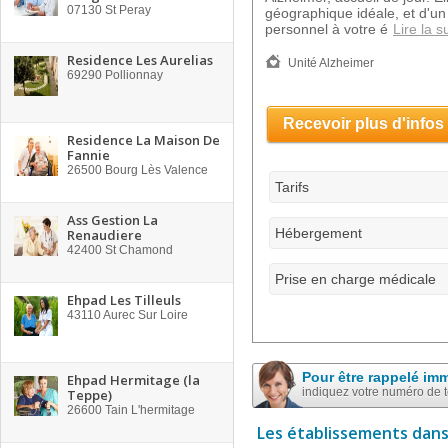
07130
St Peray
géographique idéale, et d'un
personnel à votre é
Lire la s
Residence Les Aurelias
Unité Alzheimer
69290
Pollionnay
Recevoir plus d'infos
Residence La Maison De
Fannie
26500
Bourg Lès Valence
Tarifs
Ass Gestion La
Hébergement
Renaudiere
42400
St Chamond
Prise en charge médicale
Ehpad Les Tilleuls
43110
Aurec Sur Loire
Pour être rappelé im
Ehpad Hermitage (la
indiquez votre numéro de 
Teppe)
26600
Tain L'hermitage
Les établissements dans