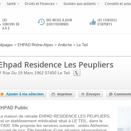
Santé
Droits et Finances
Soutien aux aidants
Conseils et actu
LES
DES MISES À JOUR
LES CONSEILS
SENIORS DE
QUOTIDIENNES
D'EXPERTS
A À Z
>
>
>
dipages
EHPAD Rhône-Alpes
Ardèche
Le Teil
Ehpad Residence Les Peupliers
Rue Du 19 Mars 1962
07400
Le Teil
Ajouter à ma sélection
Imprimer
Envoyer
Commenta
EHPAD Public
La maison de retraite EHPAD RESIDENCE LES PEUPLIERS,
est un établissement médicalisé situé à LE TEIL, dans le
07400. Elle propose les services suivants : unités Alzheimer,
accueil de jour. Elle bénéficie d'une situation géographique