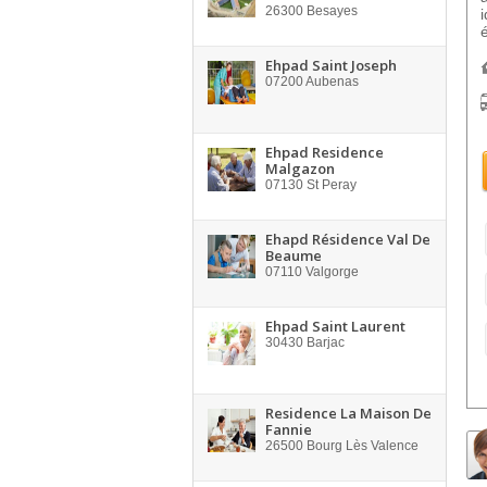
26300
Besayes
Ehpad Saint Joseph
07200
Aubenas
Ehpad Residence
Malgazon
07130
St Peray
Ehapd Résidence Val De
Beaume
07110
Valgorge
Ehpad Saint Laurent
30430
Barjac
Residence La Maison De
Fannie
26500
Bourg Lès Valence