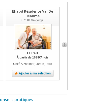
Ehapd Résidence Val De
Ehpad Le Pre De Champ
Beaume
Long
07110
Valgorge
07200
Vesseaux
EHPAD
EHPAD
À partir de
1698
€
/mois
À partir de
1118
€
/mois
Unité Alzheimer, Jardin, Parc
Terrasse, Jardin, Parc
Ajouter à ma sélection
Ajouter à ma sélection
onseils pratiques