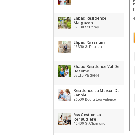
Ehpad Residence
Malgazon
07130
St Peray
Ehpad Ruessium
43350
St Paulien
Ehapd Résidence Val De
Beaume
07110
Valgorge
Residence La Maison De
Fannie
26500
Bourg Lès Valence
Ass Gestion La
Renaudiere
42400
St Chamond