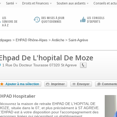
Santé
Droits et Finances
Soutien aux aidants
Conseils et actu
LES
DES MISES À JOUR
LES CONSEILS
SENIORS DE
QUOTIDIENNES
D'EXPERTS
A À Z
>
>
>
dipages
EHPAD Rhône-Alpes
Ardèche
Saint-Agrève
Ehpad De L'hopital De Moze
1 Rue Du Docteur Tourasse
07320
St Agreve
Ajouter à ma sélection
Imprimer
Envoyer
Commenta
EHPAD Hospitalier
Découvrez la maison de retraite EHPAD DE L'HOPITAL DE
MOZE, située dans le 07, et plus précisément à ST AGREVE.
L'EHPAD est à votre disposition pour l'accompagnement des
personnes âgées qui nécessitent un établissement