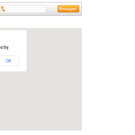
ctly.
OK