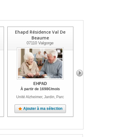
Ehapd Résidence Val De
Ehpad Le Pre De Champ
Beaume
Long
07110
Valgorge
07200
Vesseaux
EHPAD
EHPAD
À partir de
1698
€
/mois
À partir de
1118
€
/mois
Unité Alzheimer, Jardin, Parc
Terrasse, Jardin, Parc
Ajouter à ma sélection
Ajouter à ma sélection