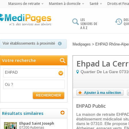
Maisons de retraite
Maintien à domicile
Santé
Droits et Fin
LES
DES
SENIORS DE
QU
A À Z
Voir établissements à proximité
>
Medipages
EHPAD Rhône-Alpe
Votre recherche
Ehpad La Cer
Quartier De La Gare
0731
EHPAD
Ajouter à ma sélection
RECHERCHER
EHPAD Public
Résultats similaires
La maison de retraite EHP
établissement médicalisé s
Ehpad Saint Joseph
dans le 07310. Elle propose l
07200
Aubenas
Alzheimer, espaces verts. Ell