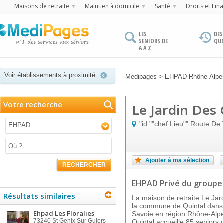
Maisons de retraite
Maintien à domicile
Santé
Droits et Fin
LES
DES
SENIORS DE
QU
A À Z
Voir établissements à proximité
>
Medipages
EHPAD Rhône-Alpe
Votre recherche
Le Jardin Des
"id ""chef Lieu"" Route De 
EHPAD
Ajouter à ma sélection
RECHERCHER
EHPAD Privé
du group
Résultats similaires
La maison de retraite Le Jar
la commune de Quintal dans 
Ehpad Les Floralies
Savoie en région Rhône-Alpe
73240
St Genix Sur Guiers
Quintal accueille 85 seniors