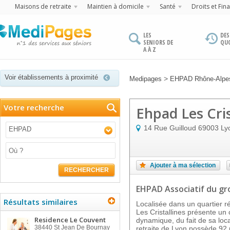
Maisons de retraite
Maintien à domicile
Santé
Droits et Fin
LES
DES
SENIORS DE
QU
A À Z
Voir établissements à proximité
>
Medipages
EHPAD Rhône-Alpe
Votre recherche
Ehpad Les Cris
14 Rue Guilloud
69003
Ly
EHPAD
Ajouter à ma sélection
RECHERCHER
EHPAD Associatif
du gr
Résultats similaires
Localisée dans un quartier ré
Les Cristallines présente u
Residence Le Couvent
dynamique, du fait de sa loc
38440
St Jean De Bournay
retraite de Lyon possède 92 