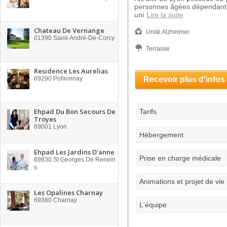
personnes âgées dépendante
uni
Lire la suite
Chateau De Vernange
Unité Alzheimer
01390
Saint-André-De-Corcy
Terrasse
Residence Les Aurelias
69290
Pollionnay
Recevoir plus d'infos
Ehpad Du Bon Secours De
Tarifs
Troyes
69001
Lyon
Hébergement
Ehpad Les Jardins D'anne
Prise en charge médicale
69830
St Georges De Renein
s
Animations et projet de vie
Les Opalines Charnay
69380
Charnay
L'équipe