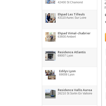
42400
St Chamond
Ehpad Les Tilleuls
43110
Aurec Sur Loire
Ehpad Vimal-chabrier
63600
Ambert
Residence Atlantis
69007
Lyon
Edilys Lyon
69008
Lyon
Residence Vallis Aurea
26210
St Sorlin En Valloire