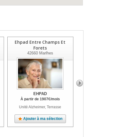
Ehpad Entre Champs Et
Le Clos De Champirol
Forets
42270
St Priest En Jarez
42660
Marlhes
EHPAD
EHPAD
À partir de
1907
€
/mois
À partir de
2288
€
/mois
Unité Alzheimer, Terrasse
Terrasse, Jardin, Parc
Ajouter à ma sélection
Ajouter à ma sélection