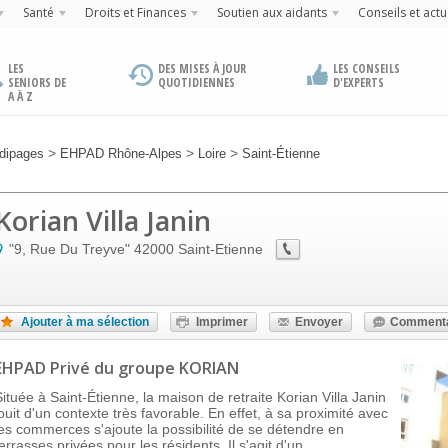
Santé
Droits et Finances
Soutien aux aidants
Conseils et actu
LES
DES MISES À JOUR
LES CONSEILS
SENIORS DE
QUOTIDIENNES
D'EXPERTS
A À Z
>
>
>
dipages
EHPAD Rhône-Alpes
Loire
Saint-Étienne
Korian Villa Janin
"9, Rue Du Treyve"
42000
Saint-Etienne
Ajouter à ma sélection
Imprimer
Envoyer
Commenta
EHPAD Privé
du groupe KORIAN
Située à Saint-Étienne, la maison de retraite Korian Villa Janin
jouit d'un contexte très favorable. En effet, à sa proximité avec
les commerces s'ajoute la possibilité de se détendre en
errasses privées pour les résidents. Il s'agit d'un