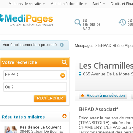
Maisons de retraite
Maintien à domicile
Santé
Droits et Fin
LES
DES
SENIORS DE
QU
A À Z
Voir établissements à proximité
>
Medipages
EHPAD Rhône-Alpe
Votre recherche
Les Charmilles
665 Avenue De La Motte S
EHPAD
Ajouter à ma sélection
RECHERCHER
EHPAD Associatif
Résultats similaires
Découvrez la maison de re
(TRANSITOIRE), située dans 
Residence Le Couvent
CHAMBERY. L'EHPAD est à vo
38440
St Jean De Bournay
l'accompagnement des perso