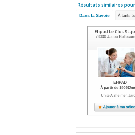
Résultats similaires pou
Dans la Savoie
À tarifs é
Ehpad Le Clos St-j
73000
Jacob Bellecom
EHPAD
À partir de
1909
€
/m
Unité Alzheimer, Jar
Ajouter à ma sélec