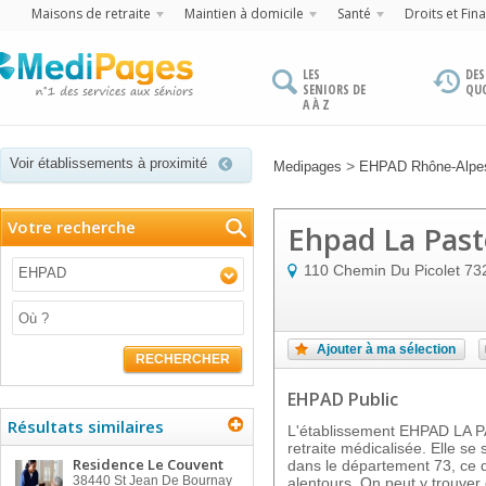
Maisons de retraite
Maintien à domicile
Santé
Droits et Fin
LES
DES
SENIORS DE
QU
A À Z
Voir établissements à proximité
>
Medipages
EHPAD Rhône-Alpe
Votre recherche
Ehpad La Past
110 Chemin Du Picolet
73
EHPAD
Ajouter à ma sélection
RECHERCHER
EHPAD Public
Résultats similaires
L'établissement EHPAD LA 
retraite médicalisée. Elle 
Residence Le Couvent
dans le département 73, ce q
38440
St Jean De Bournay
alentours. On peut y trouver