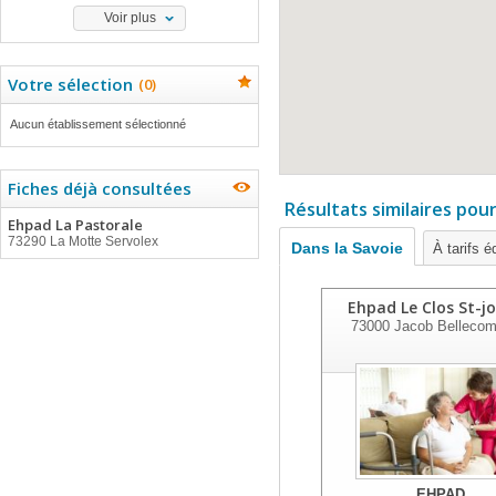
Voir plus
Votre sélection
(
0
)
Aucun établissement sélectionné
Fiches déjà consultées
Résultats similaires pou
Ehpad La Pastorale
73290 La Motte Servolex
Dans la Savoie
À tarifs é
Ehpad Le Clos St-j
73000
Jacob Bellecom
EHPAD