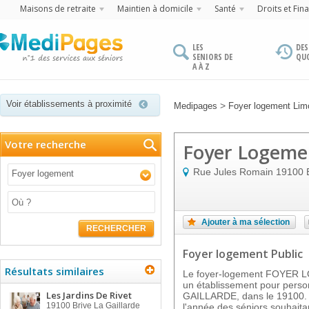
Maisons de retraite
Maintien à domicile
Santé
Droits et Fin
LES
DES
SENIORS DE
QU
A À Z
Voir établissements à proximité
>
Medipages
Foyer logement Lim
Votre recherche
Foyer Logemen
Rue Jules Romain
19100
Foyer logement
Ajouter à ma sélection
RECHERCHER
Foyer logement Public
Résultats similaires
Le foyer-logement FOYER 
un établissement pour perso
Les Jardins De Rivet
GAILLARDE, dans le 19100. Il
19100
Brive La Gaillarde
l'année des séniors souhaitan