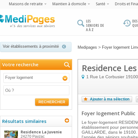
Maisons de retraite
Maintien à domicile
Santé
Droits et Fin
LES
DES
SENIORS DE
QU
A À Z
Voir établissements à proximité
>
Medipages
Foyer logement Lim
Votre recherche
Residence Les
1 Rue Le Corbusier
19100
Foyer logement
Ajouter à ma sélection
RECHERCHER
Foyer logement Public
Résultats similaires
Le foyer-logement RESIDE
établissement pour personn
Residence La Juvenie
GAILLARDE, dans le 19100. Il
24270
Payzac
l'année des séniors souhaitan