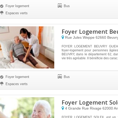
Foyer logement
Bus
Espaces verts
Foyer Logement Be
Rue Jules Weppe
62660
Beuvr
FOYER LOGEMENT BEUVRY GUEH
foyer-logement pour personnes âgées.
BEUVRY, dans le département 62, da
vie très agréable. Il bénéficie des carac.
Foyer logement
Bus
Espaces verts
Foyer Logement Sol
4 Grande Rue Rivage
62000
Ar
FOYER LOGEMENT SOLEIL est un fo