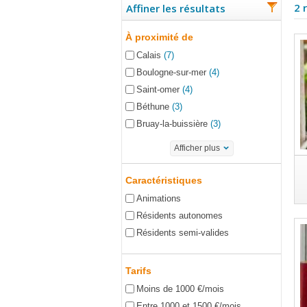
2 
Affiner les résultats
À proximité de
Calais
(7)
Boulogne-sur-mer
(4)
Saint-omer
(4)
Béthune
(3)
Bruay-la-buissière
(3)
Afficher plus
Caractéristiques
Animations
Résidents autonomes
Résidents semi-valides
Tarifs
Moins de 1000 €/mois
Entre 1000 et 1500 €/mois