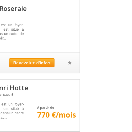
Roseraie
t un foyer-
l est situé à
ns un cadre de
ér...
Recevoir + d'infos
nri Hotte
ricourt
st un foyer-
À partir de
l est situé à
770 €/mois
 dans un cadre
ac...