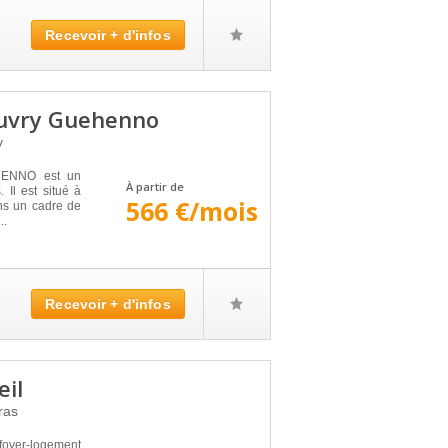
Recevoir + d'infos
uvry Guehenno
y
ENNO est un
À partir de
 Il est situé à
566 €/mois
ns un cadre de
..
Recevoir + d'infos
eil
ras
yer-logement