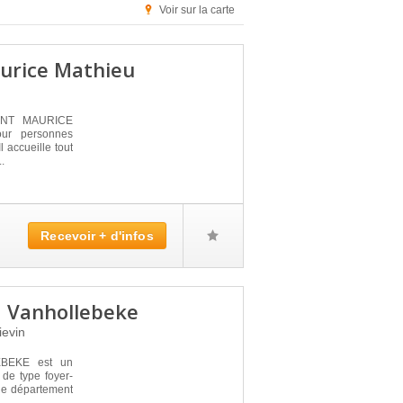
Voir sur la carte
urice Mathieu
ENT MAURICE
our personnes
 accueille tout
.
Recevoir + d'infos
 Vanhollebeke
ievin
BEKE est un
de type foyer-
 le département