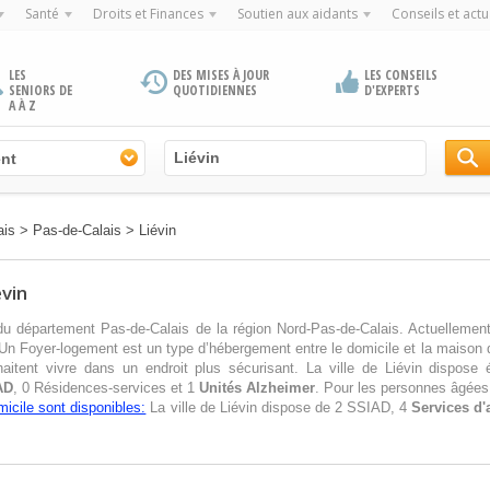
Santé
Droits et Finances
Soutien aux aidants
Conseils et actu
LES
DES MISES À JOUR
LES CONSEILS
SENIORS DE
QUOTIDIENNES
D'EXPERTS
A À Z
nt
ais
>
Pas-de-Calais
>
Liévin
évin
n du département Pas-de-Calais de la région Nord-Pas-de-Calais. Actuellemen
Un Foyer-logement est un type d’hébergement entre le domicile et la maison d
itent vivre dans un endroit plus sécurisant. La ville de Liévin dispose
AD
, 0 Résidences-services et 1
Unités Alzheimer
. Pour les personnes âgées 
micile sont disponibles:
La ville de Liévin dispose de 2 SSIAD, 4
Services d'