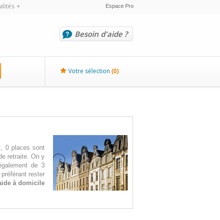
alités
Espace Pro
Besoin d'aide ?
Votre sélection
(
0
)
t, 0 places sont
e retraite. On y
 également de 3
préférant rester
aide à domicile