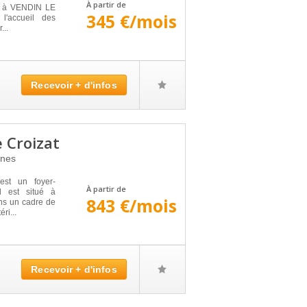
À partir de
llé à VENDIN LE
345 €/mois
l'accueil des
...
Recevoir + d'infos
 Croizat
nes
t un foyer-
À partir de
l est situé à
843 €/mois
ns un cadre de
ri...
Recevoir + d'infos