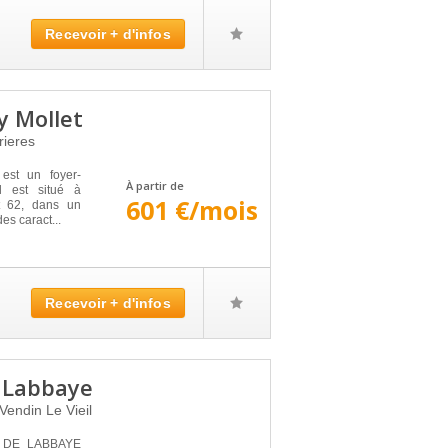
Recevoir + d'infos
 Mollet
rieres
t un foyer-
À partir de
l est situé à
601 €/mois
 62, dans un
es caract...
Recevoir + d'infos
 Labbaye
Vendin Le Vieil
E DE LABBAYE