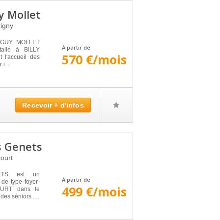
 Mollet
tigny
T GUY MOLLET
À partir de
tallé à BILLY
570 €/mois
 l'accueil des
i...
Recevoir + d'infos
s Genets
ourt
TS est un
À partir de
de type foyer-
499 €/mois
COURT dans le
des séniors ...