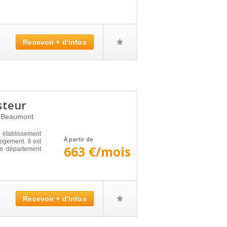
Recevoir + d'infos
steur
 Beaumont
tablissement
À partir de
ogement. Il est
663 €/mois
e département
Recevoir + d'infos