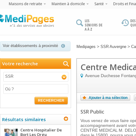
Maisons de retraite
Maintien à domicile
Santé
Droits et Fin
LES
DES
SENIORS DE
QU
A À Z
Voir établissements à proximité
>
>
Medipages
SSR Auvergne
Ca
Votre recherche
Centre Medica
Avenue Duchesse Fontan
SSR
Ajouter à ma sélection
RECHERCHER
SSR Public
Résultats similaires
Vous venez de vous faire op
accompagnement avant votre
Centre Hospitalier De
CENTRE MEDICAL M. DELORT
Bort Les Orgu
dans le 15800, pourra vous p