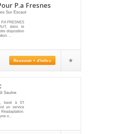
Pour P.a Fresnes
es Sur Escaut
 P.A FRESNES
UT, dans le
tre disposition
ion. ...
Recevoir + d'infos
c
St Saulve
, basé à ST
st un service
 Réadaptation.
une o...