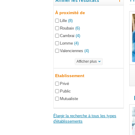
Affiner les résultats
À proximité de
Lille
(8)
Roubaix
(6)
Cambrai
(4)
Lomme
(4)
Valenciennes
(4)
Afficher plus
Etablissement
Privé
Public
Mutualiste
Élargir la recherche à tous les types
d'établissements