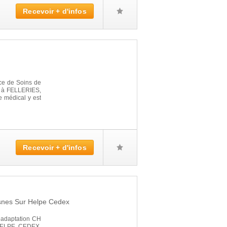
Recevoir + d'infos
ce de Soins de
sé à FELLERIES,
e médical y est
Recevoir + d'infos
nes Sur Helpe Cedex
éadaptation CH
ELPE CEDEX,