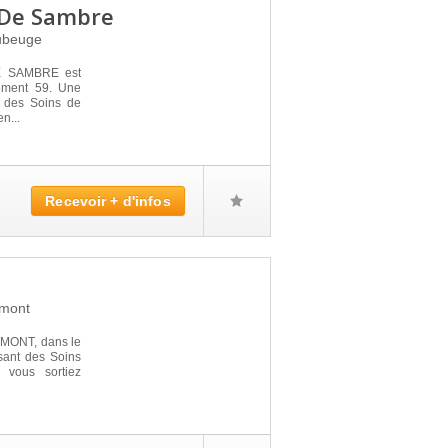
l De Sambre
beuge
 SAMBRE est
ement 59. Une
r des Soins de
n...
Recevoir + d'infos
mont
MONT, dans le
sant des Soins
 vous sortiez