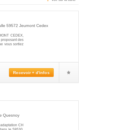
ulle
59572
Jeumont Cedex
MONT CEDEX,
e proposant des
ue vous sortiez
Recevoir + d'infos
e Quesnoy
éadaptation CH
ans le 59530,