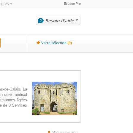
alités
Espace Pro
Besoin d'aide ?
Votre sélection
(
0
)
s-de-Calais. La
un suivi médical
 personnes âgées
e de 0 Services
Voir sur la carte