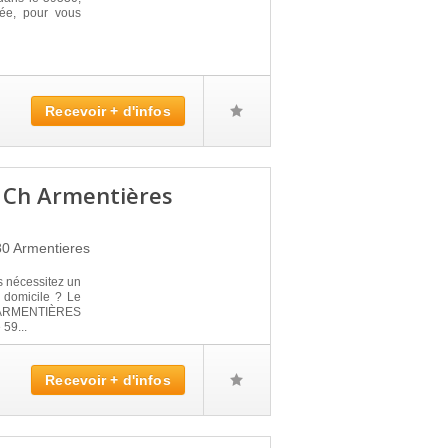
née, pour vous
Recevoir + d'infos
 Ch Armentières
80
Armentieres
s nécessitez un
 domicile ? Le
ARMENTIÈRES
59...
Recevoir + d'infos