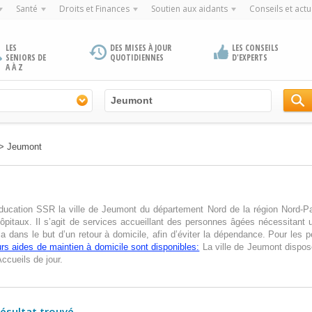
Santé
Droits et Finances
Soutien aux aidants
Conseils et actu
LES
DES MISES À JOUR
LES CONSEILS
SENIORS DE
QUOTIDIENNES
D'EXPERTS
A À Z
>
Jeumont
éducation SSR la ville de Jeumont du département Nord de la région Nord-Pa
pitaux. Il s’agit de services accueillant des personnes âgées nécessitant 
ela dans le but d’un retour à domicile, afin d’éviter la dépendance. Pour les
urs aides de maintien à domicile sont disponibles:
La ville de Jeumont dispos
ccueils de jour.
résultat trouvé