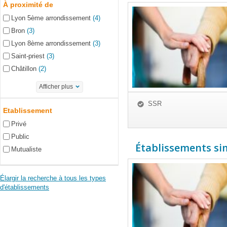
À proximité de
Lyon 5ème arrondissement
(4)
Bron
(3)
Lyon 8ème arrondissement
(3)
Saint-priest
(3)
Châtillon
(2)
Afficher plus
SSR
Etablissement
Privé
Public
Établissements simi
Mutualiste
Élargir la recherche à tous les types
d'établissements