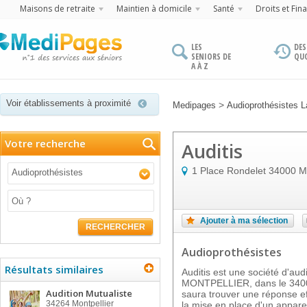
Maisons de retraite
Maintien à domicile
Santé
Droits et Fin
LES
DES
SENIORS DE
QU
A À Z
Voir établissements à proximité
>
Medipages
Audioprothésistes 
Votre recherche
Auditis
1 Place Rondelet
34000
M
Audioprothésistes
Ajouter à ma sélection
RECHERCHER
Audioprothésistes
Résultats similaires
Auditis est une société d'audi
MONTPELLIER, dans le 34000. 
Audition Mutualiste
saura trouver une réponse eff
34264
Montpellier
la mise en place d'un apparei