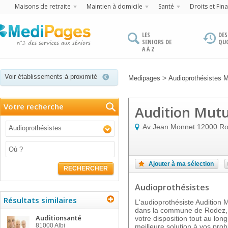
Maisons de retraite
Maintien à domicile
Santé
Droits et Fin
LES
DES
SENIORS DE
QU
A À Z
Voir établissements à proximité
>
Medipages
Audioprothésistes 
Votre recherche
Audition Mutu
Av Jean Monnet
12000
Ro
Audioprothésistes
Ajouter à ma sélection
RECHERCHER
Audioprothésistes
Résultats similaires
L'audioprothésiste Audition 
dans la commune de Rodez, d
Auditionsanté
votre disposition tout au lon
81000
Albi
meilleure solution à vos pro