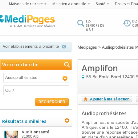
Maisons de retraite
Maintien à domicile
Santé
Droits et Fin
LES
DES
SENIORS DE
QU
A À Z
Voir établissements à proximité
>
Medipages
Audioprothésistes 
Votre recherche
Amplifon
55 Bd Emile Borel
12400
S
Audioprothésistes
Ajouter à ma sélection
RECHERCHER
Audioprothésistes
Résultats similaires
Amplifon est une société d'au
Affrique, dans le 12400. Il s'
Auditionsanté
trouver une réponse efficace 
81000
Albi
en place d'un appareillage. D