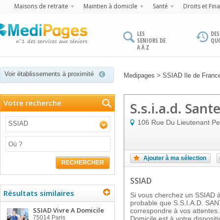
Maisons de retraite
Maintien à domicile
Santé
Droits et Fin
LES
DES
SENIORS DE
QU
A À Z
Voir établissements à proximité
>
Medipages
SSIAD Ile de Franc
Votre recherche
S.s.i.a.d. Sant
106 Rue Du Lieutenant Pet
SSIAD
Ajouter à ma sélection
RECHERCHER
SSIAD
Résultats similaires
Si vous cherchez un SSIAD à 
probable que S.S.I.A.D. SA
SSIAD Vivre A Domicile
correspondre à vos attentes.
75014
Paris
Domicile est à votre dispos