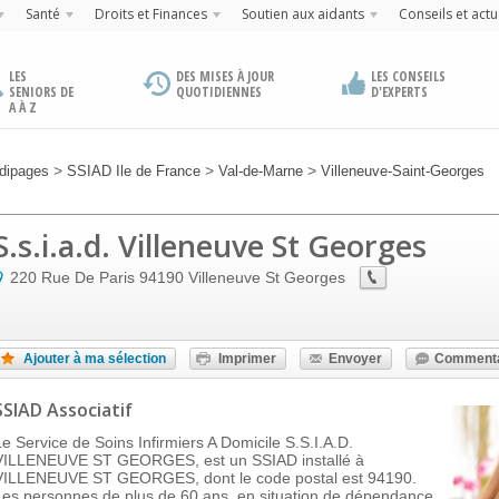
Santé
Droits et Finances
Soutien aux aidants
Conseils et actu
LES
DES MISES À JOUR
LES CONSEILS
SENIORS DE
QUOTIDIENNES
D'EXPERTS
A À Z
>
>
>
dipages
SSIAD Ile de France
Val-de-Marne
Villeneuve-Saint-Georges
S.s.i.a.d. Villeneuve St Georges
220 Rue De Paris
94190
Villeneuve St Georges
Ajouter à ma sélection
Imprimer
Envoyer
Commenta
SSIAD Associatif
Le Service de Soins Infirmiers A Domicile S.S.I.A.D.
VILLENEUVE ST GEORGES, est un SSIAD installé à
VILLENEUVE ST GEORGES, dont le code postal est 94190.
Les personnes de plus de 60 ans, en situation de dépendance