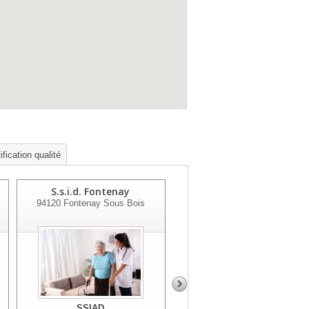
fication qualité
S.s.i.d. Fontenay
Nh Soins
94120
Fontenay Sous Bois
94320
Thiais
SSIAD
SSIAD