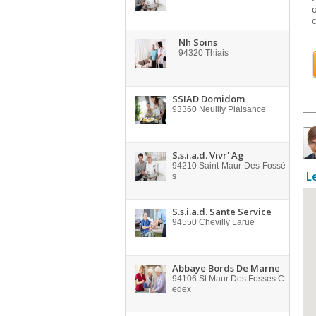
Nh Soins
94320
Thiais
SSIAD Domidom
93360
Neuilly Plaisance
S.s.i.a.d. Vivr' Ag
94210
Saint-Maur-Des-Fossé
L
s
S.s.i.a.d. Sante Service
94550
Chevilly Larue
Abbaye Bords De Marne
94106
St Maur Des Fosses C
edex