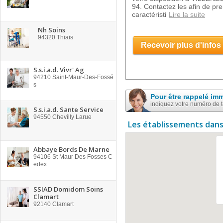
94. Contactez les afin de p
caractéristi
Lire la suite
Nh Soins
94320
Thiais
Recevoir plus d'infos
S.s.i.a.d. Vivr' Ag
94210
Saint-Maur-Des-Fossé
s
Pour être rappelé im
indiquez votre numéro de 
S.s.i.a.d. Sante Service
94550
Chevilly Larue
Les établissements dans
Abbaye Bords De Marne
94106
St Maur Des Fosses C
edex
SSIAD Domidom Soins
Clamart
92140
Clamart