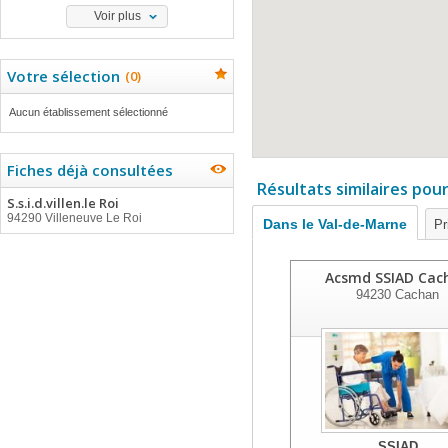
Voir plus
Votre sélection
(
0
)
Aucun établissement sélectionné
Fiches déjà consultées
Résultats similaires pou
S.s.i.d.villen.le Roi
94290 Villeneuve Le Roi
Dans le Val-de-Marne
Pr
Acsmd SSIAD Cac
94230
Cachan
SSIAD