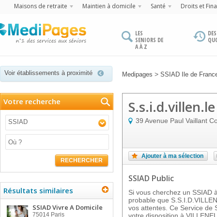
Maisons de retraite
Maintien à domicile
Santé
Droits et Fin
LES
DES
SENIORS DE
QU
A À Z
Voir établissements à proximité
>
Medipages
SSIAD Ile de Franc
Votre recherche
S.s.i.d.villen.l
39 Avenue Paul Vaillant Co
SSIAD
Ajouter à ma sélection
RECHERCHER
SSIAD Public
Résultats similaires
Si vous cherchez un SSIAD à 
probable que S.S.I.D.VILLE
SSIAD Vivre A Domicile
vos attentes. Ce Service de S
75014
Paris
votre disposition à VILLEN