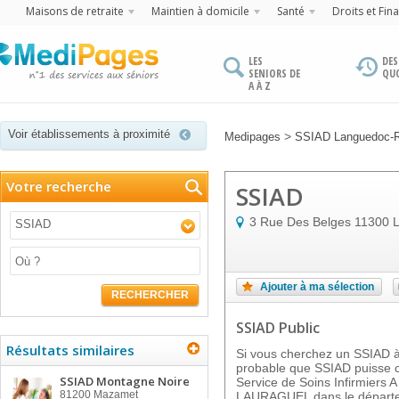
Maisons de retraite
Maintien à domicile
Santé
Droits et Fin
LES
DES
SENIORS DE
QU
A À Z
Voir établissements à proximité
>
Medipages
SSIAD Languedoc-R
Votre recherche
SSIAD
3 Rue Des Belges
11300
SSIAD
Ajouter à ma sélection
RECHERCHER
SSIAD Public
Résultats similaires
Si vous cherchez un SSIAD à 
probable que SSIAD puisse c
SSIAD Montagne Noire
Service de Soins Infirmiers A
81200
Mazamet
LAURAGUEL dans le départem