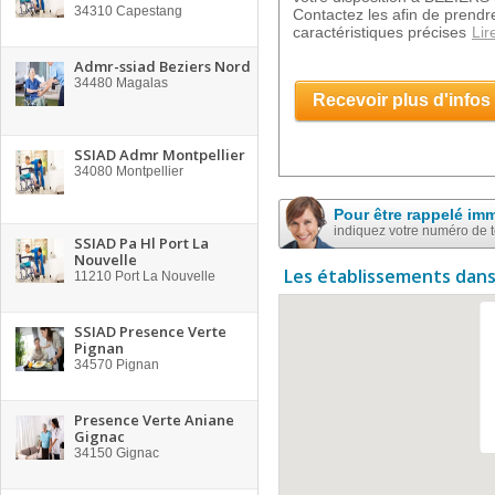
34310
Capestang
Contactez les afin de prend
caractéristiques précises
Lir
Admr-ssiad Beziers Nord
34480
Magalas
Recevoir plus d'infos
SSIAD Admr Montpellier
34080
Montpellier
Pour être rappelé im
indiquez votre numéro de 
SSIAD Pa Hl Port La
Nouvelle
Les établissements dans
11210
Port La Nouvelle
SSIAD Presence Verte
Pignan
34570
Pignan
Presence Verte Aniane
Gignac
34150
Gignac