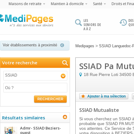
Maisons de retraite
Maintien à domicile
Santé
Droits et Fin
LES
DES
SENIORS DE
QU
A À Z
Voir établissements à proximité
>
Medipages
SSIAD Languedoc-R
Votre recherche
SSIAD Pa Mutu
18 Rue Pierre Loti
34500
SSIAD
Ajouter à ma sélection
RECHERCHER
SSIAD Mutualiste
Résultats similaires
Si vous cherchez un SSIAD à 
probable que SSIAD PA MUT
Admr- SSIAD Beziers-
vos attentes. Ce Service de S
ouest
votre disposition à BEZIERS