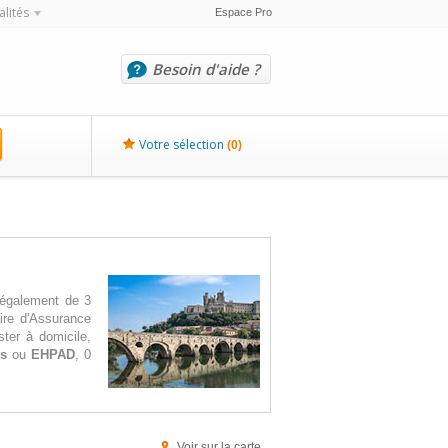
alités
Espace Pro
Besoin d'aide ?
Votre sélection
(
0
)
 également de 3
ire d'Assurance
ter à domicile,
es
ou
EHPAD
, 0
Voir sur la carte