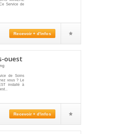
 Ce Service de
Recevoir + d'infos
s-ouest
ng
vice de Soins
 chez vous ? Le
T installé à
st...
Recevoir + d'infos