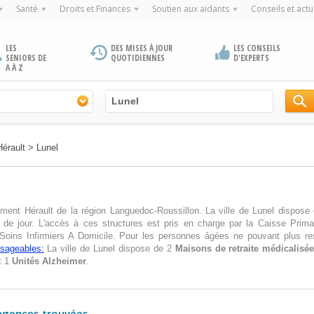
Santé
Droits et Finances
Soutien aux aidants
Conseils et actu
LES
DES MISES À JOUR
LES CONSEILS
SENIORS DE
QUOTIDIENNES
D'EXPERTS
A À Z
Hérault
>
Lunel
ement Hérault de la région Languedoc-Roussillon. La ville de Lunel dispose
de jour. L'accès à ces structures est pris en charge par la Caisse Prima
 Soins Infirmiers A Domicile. Pour les personnes âgées ne pouvant plus res
isageables:
La ville de Lunel dispose de 2
Maisons de retraite médicalisé
t 1
Unités Alzheimer
.
agences trouvées