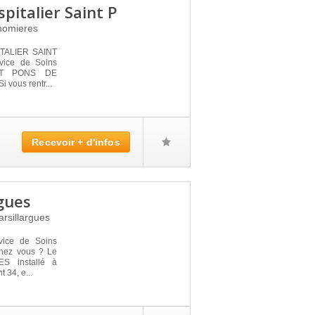
pitalier Saint P
homieres
TALIER SAINT
vice de Soins
 ST PONS DE
 vous rentr...
Recevoir + d'infos
gues
rsillargues
vice de Soins
 chez vous ? Le
 installé à
34, e...