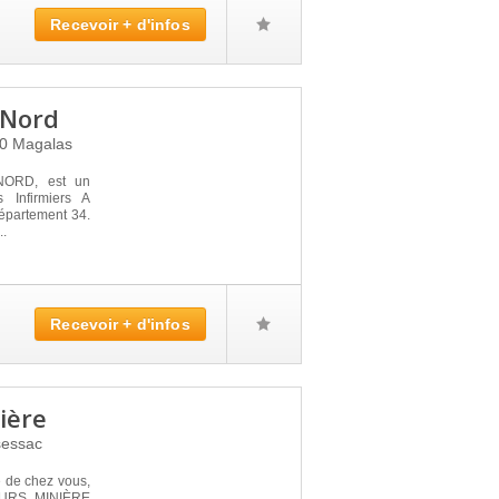
Recevoir + d'infos
 Nord
80
Magalas
ORD, est un
 Infirmiers A
épartement 34.
..
Recevoir + d'infos
ière
sessac
é de chez vous,
OURS MINIÈRE