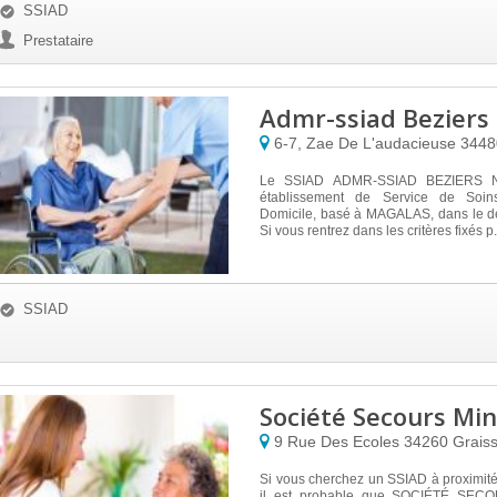
SSIAD
Prestataire
Admr-ssiad Beziers
6-7, Zae De L'audacieuse
344
Le SSIAD ADMR-SSIAD BEZIERS N
établissement de Service de Soins
Domicile, basé à MAGALAS, dans le d
Si vous rentrez dans les critères fixés p.
SSIAD
Société Secours Min
9 Rue Des Ecoles
34260
Grais
Si vous cherchez un SSIAD à proximit
il est probable que SOCIÉTÉ SEC