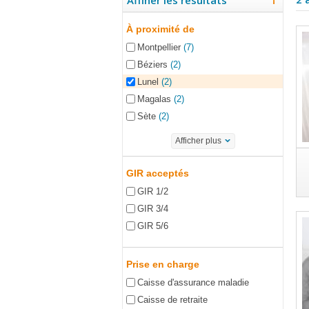
Affiner les résultats
À proximité de
Montpellier
(7)
Béziers
(2)
Lunel
(2)
Magalas
(2)
Sète
(2)
Afficher plus
GIR acceptés
GIR 1/2
GIR 3/4
GIR 5/6
Prise en charge
Caisse d'assurance maladie
Caisse de retraite