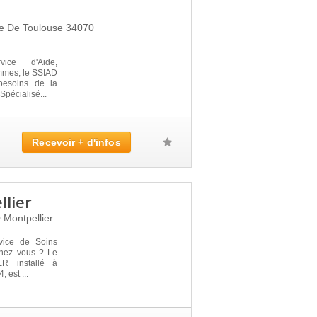
ue De Toulouse
34070
ice d'Aide,
mes, le SSIAD
besoins de la
pécialisé...
Recevoir + d'infos
lier
0
Montpellier
vice de Soins
 chez vous ? Le
 installé à
est ...