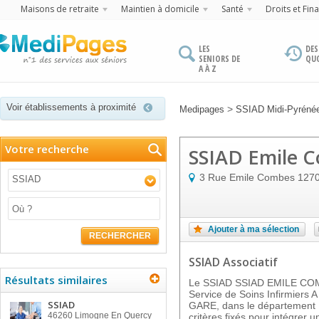
Maisons de retraite
Maintien à domicile
Santé
Droits et Fin
LES
DES
SENIORS DE
QU
A À Z
Voir établissements à proximité
>
Medipages
SSIAD Midi-Pyréné
Votre recherche
SSIAD Emile 
3 Rue Emile Combes
127
SSIAD
Ajouter à ma sélection
RECHERCHER
SSIAD Associatif
Résultats similaires
Le SSIAD SSIAD EMILE COMB
Service de Soins Infirmiers
SSIAD
GARE, dans le département 1
46260
Limogne En Quercy
critères fixés pour intégrer u