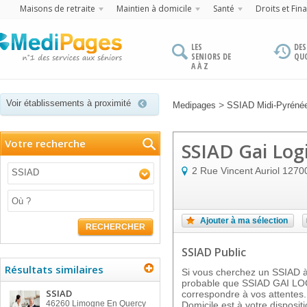
Maisons de retraite
Maintien à domicile
Santé
Droits et Fin
LES
DES
SENIORS DE
QU
A À Z
Voir établissements à proximité
>
Medipages
SSIAD Midi-Pyréné
Votre recherche
SSIAD Gai Log
2 Rue Vincent Auriol
1270
SSIAD
Ajouter à ma sélection
RECHERCHER
SSIAD Public
Résultats similaires
Si vous cherchez un SSIAD à 
probable que SSIAD GAI L
SSIAD
correspondre à vos attentes.
46260
Limogne En Quercy
Domicile est à votre dispo