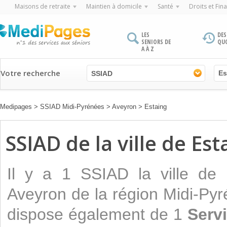
Maisons de retraite
Maintien à domicile
Santé
Droits et Fin
LES
DES
SENIORS DE
QU
A À Z
Votre recherche
SSIAD
Medipages
>
SSIAD Midi-Pyrénées
>
Aveyron
>
Estaing
SSIAD de la ville de Est
Il y a 1 SSIAD la ville de
Aveyron de la région Midi-Pyr
dispose également de 1
Servi