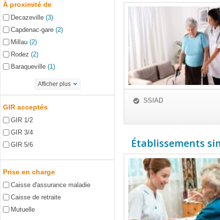
À proximité de
Decazeville
(3)
Capdenac-gare
(2)
Millau
(2)
Rodez
(2)
Baraqueville
(1)
Afficher plus
SSIAD
GIR acceptés
GIR 1/2
GIR 3/4
Établissements simi
GIR 5/6
Prise en charge
Caisse d'assurance maladie
Caisse de retraite
Mutuelle