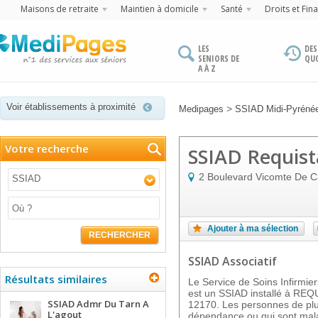
Maisons de retraite
Maintien à domicile
Santé
Droits et Fin
LES
DES
SENIORS DE
QU
A À Z
Voir établissements à proximité
>
Medipages
SSIAD Midi-Pyréné
Votre recherche
SSIAD Requist
2 Boulevard Vicomte De C
SSIAD
Ajouter à ma sélection
RECHERCHER
SSIAD Associatif
Résultats similaires
Le Service de Soins Infirmi
est un SSIAD installé à REQU
SSIAD Admr Du Tarn A
12170. Les personnes de plu
L'agout
dépendance ou qui sont malad