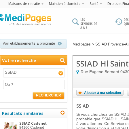
Maisons de retraite
Maintien à domicile
Santé
Droits et Fin
LES
DES
SENIORS DE
QU
A À Z
Voir établissements à proximité
>
Medipages
SSIAD Provence-Alp
Votre recherche
SSIAD Hl Saint
Rue Eugene Bernard
043
SSIAD
Ajouter à ma sélection
RECHERCHER
SSIAD
Résultats similaires
Si vous cherchez un SSIAD à 
probable que SSIAD HL SAI
SSIAD Cadenet
à vos attentes. Ce Service de
84160
Cadenet
votre disposition à FORCAL