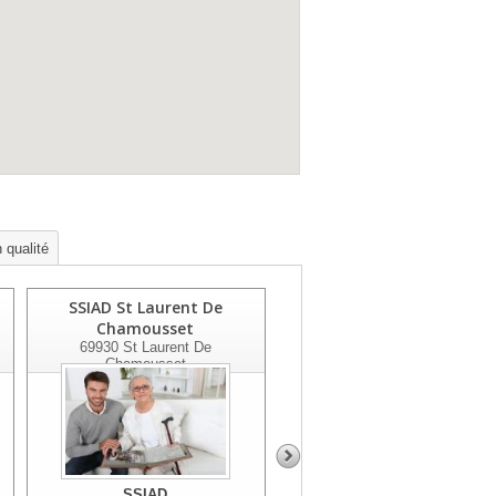
 qualité
SSIAD St Laurent De
SSIAD Residom
Chamousset
Craponne/tassin
69930
St Laurent De
69160
Tassin La Demi Lune
Chamousset
SSIAD
SSIAD