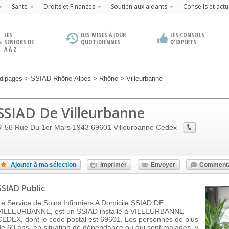
Santé
Droits et Finances
Soutien aux aidants
Conseils et actu
LES
DES MISES À JOUR
LES CONSEILS
SENIORS DE
QUOTIDIENNES
D'EXPERTS
A À Z
>
>
>
dipages
SSIAD Rhône-Alpes
Rhône
Villeurbanne
SSIAD De Villeurbanne
56 Rue Du 1er Mars 1943
69601
Villeurbanne Cedex
Ajouter à ma sélection
Imprimer
Envoyer
Commenta
SSIAD Public
Le Service de Soins Infirmiers A Domicile SSIAD DE
VILLEURBANNE, est un SSIAD installé à VILLEURBANNE
CEDEX, dont le code postal est 69601. Les personnes de plus
de 60 ans, en situation de dépendance ou qui sont malades, y