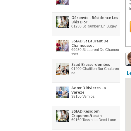
l
Géronvie - Résidence Les
Blés D'or
01230
St Rambert En Bugey
SSIAD St Laurent De
Chamousset
69930
St Laurent De Chamou
sset
Ssad Bresse-dombes
01400
Chatillon Sur Chalaron
L
ne
Admr 3 Rivieres La
Vareze
38150
Vernioz
SSIAD Residom
Craponne/tassin
69160
Tassin La Demi Lune