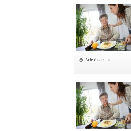
Aide à domicile