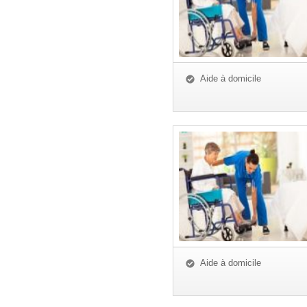
Aide à domicile
Aide à domicile