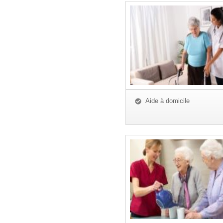
Aide à domicile