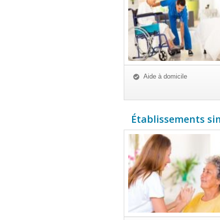
Aide à domicile
Établissements simi