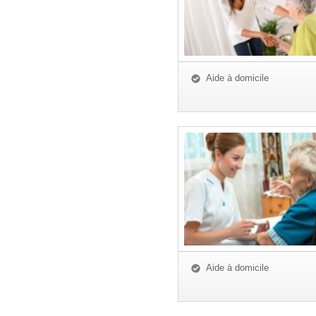
Aide à domicile
Aide à domicile