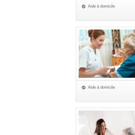
Aide à domicile
Aide à domicile