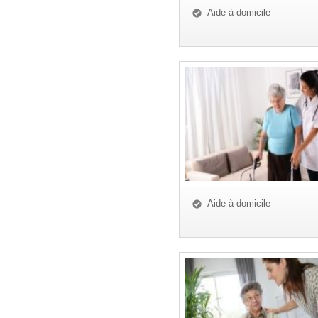
Aide à domicile
Aide à domicile