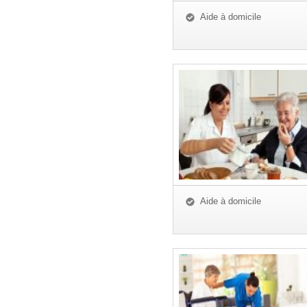
Aide à domicile
Aide à domicile