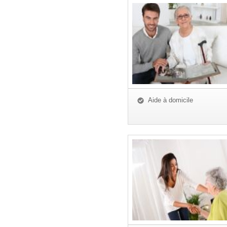
Aide à domicile