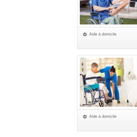
Aide à domicile
Aide à domicile