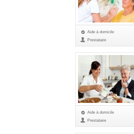
Aide à domicile
Prestataire
Aide à domicile
Prestataire