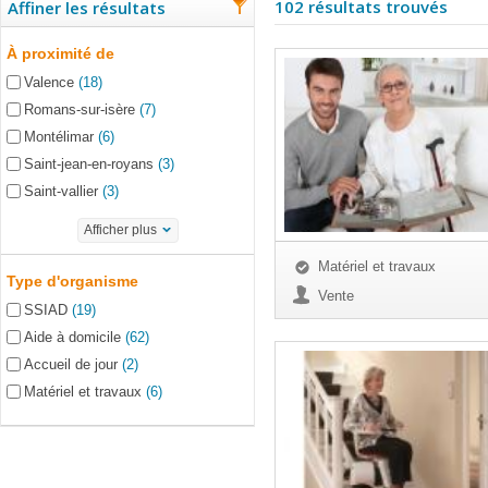
102 résultats trouvés
Affiner les résultats
À proximité de
Valence
(18)
Romans-sur-isère
(7)
Montélimar
(6)
Saint-jean-en-royans
(3)
Saint-vallier
(3)
Afficher plus
Matériel et travaux
Type d'organisme
Vente
SSIAD
(19)
Aide à domicile
(62)
Accueil de jour
(2)
Matériel et travaux
(6)