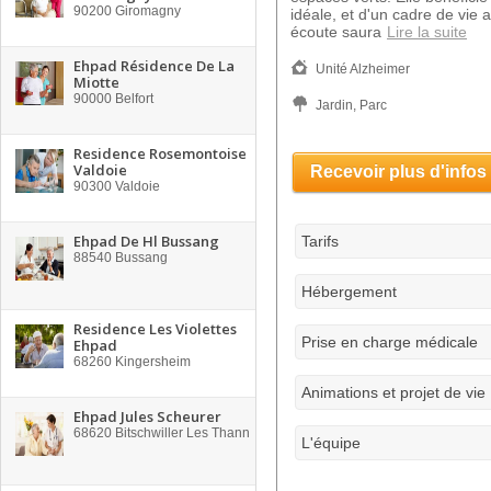
90200
Giromagny
idéale, et d'un cadre de vie 
écoute saura
Lire la suite
Ehpad Résidence De La
Unité Alzheimer
Miotte
90000
Belfort
Jardin, Parc
Residence Rosemontoise
Valdoie
Recevoir plus d'infos
90300
Valdoie
Ehpad De Hl Bussang
Tarifs
88540
Bussang
Hébergement
Residence Les Violettes
Prise en charge médicale
Ehpad
68260
Kingersheim
Animations et projet de vie
Ehpad Jules Scheurer
68620
Bitschwiller Les Thann
L'équipe