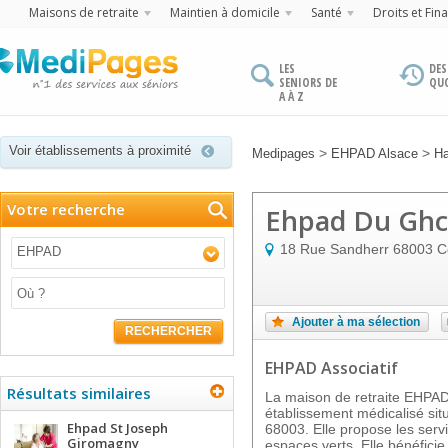
Maisons de retraite
Maintien à domicile
Santé
Droits et Fin
LES
DES
SENIORS DE
QU
A À Z
Voir établissements à proximité
>
>
Medipages
EHPAD Alsace
Ha
Votre recherche
Ehpad Du Ghc
18 Rue Sandherr
68003
C
EHPAD
Ajouter à ma sélection
RECHERCHER
EHPAD Associatif
Résultats similaires
La maison de retraite EHP
établissement médicalisé s
Ehpad St Joseph
68003. Elle propose les servi
Giromagny
espaces verts. Elle bénéfici