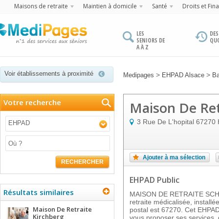
Maisons de retraite
Maintien à domicile
Santé
Droits et Fin
LES
DES
SENIORS DE
QU
A À Z
Voir établissements à proximité
>
>
Medipages
EHPAD Alsace
Ba
Votre recherche
Maison De Re
3 Rue De L'hopital
67270
EHPAD
Ajouter à ma sélection
RECHERCHER
EHPAD Public
Résultats similaires
MAISON DE RETRAITE SCH
retraite médicalisée, insta
Maison De Retraite
postal est 67270. Cet EHPAD 
Kirchberg
vous proposer ses services, 