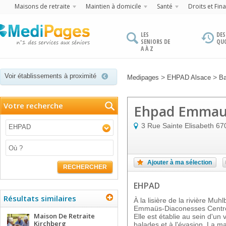
Maisons de retraite
Maintien à domicile
Santé
Droits et Fin
LES
DES
SENIORS DE
QU
A À Z
Voir établissements à proximité
>
>
Medipages
EHPAD Alsace
Ba
Votre recherche
Ehpad Emmaus
3 Rue Sainte Elisabeth
67
EHPAD
Ajouter à ma sélection
RECHERCHER
EHPAD
Résultats similaires
À la lisière de la rivière Muh
Emmaüs-Diaconesses Centre V
Maison De Retraite
Elle est établie au sein d'un
Kirchberg
balades et à l'évasion. La m