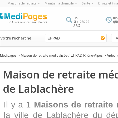
Maisons de retraite
Maintien à domicile
Santé
Droits et Fin
LES
DES
SENIORS DE
QU
A À Z
Votre recherche
EHPAD
Medipages
>
Maison de retraite médicalisée / EHPAD Rhône-Alpes
>
Ardèch
Maison de retraite médi
de Lablachère
Il y a 1
Maisons de retraite
la ville de Lablachère du d