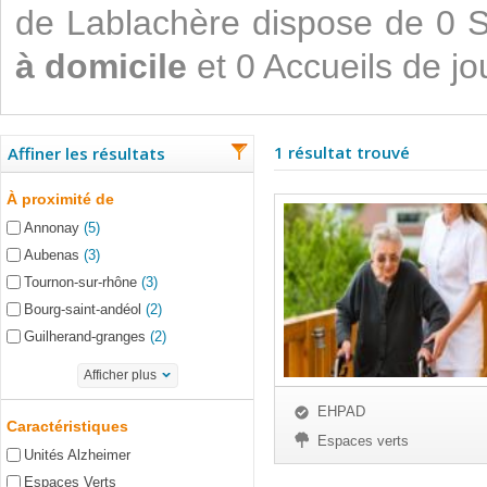
de Lablachère dispose de 0 
à domicile
et 0 Accueils de jo
1 résultat trouvé
Affiner les résultats
À proximité de
Annonay
(5)
Aubenas
(3)
Tournon-sur-rhône
(3)
Bourg-saint-andéol
(2)
Guilherand-granges
(2)
Afficher plus
EHPAD
Caractéristiques
Espaces verts
Unités Alzheimer
Espaces Verts