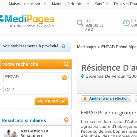
Maisons de retraite
Maintien à domicile
Santé
Droits et Fin
LES
DES
SENIORS DE
QU
A À Z
Voir établissements à proximité
>
Medipages
EHPAD Rhône-Alpe
Votre recherche
Résidence D'
1 Avenue De Verdun
4200
EHPAD
Ajouter à ma sélection
RECHERCHER
EHPAD Privé
du groupe
Résultats similaires
La maison de retraite d’Aut
agréable cadre d'hébergement
Ass Gestion La
l'écoute, de très bonnes pres
Renaudiere
équilibrée, des chambres conf