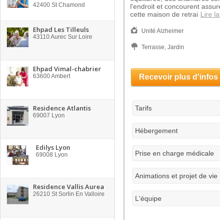
42400
St Chamond
l'endroit et concourent assu
cette maison de retrai
Lire la
Ehpad Les Tilleuls
Unité Alzheimer
43110
Aurec Sur Loire
Terrasse, Jardin
Ehpad Vimal-chabrier
63600
Ambert
Recevoir plus d'infos
Residence Atlantis
Tarifs
69007
Lyon
Hébergement
Edilys Lyon
Prise en charge médicale
69008
Lyon
Animations et projet de vie
Residence Vallis Aurea
26210
St Sorlin En Valloire
L'équipe