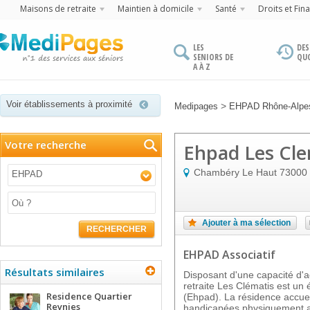
Maisons de retraite
Maintien à domicile
Santé
Droits et Fin
LES
DES
SENIORS DE
QU
A À Z
Voir établissements à proximité
>
Medipages
EHPAD Rhône-Alpe
Votre recherche
Ehpad Les Cle
Chambéry Le Haut
73000
EHPAD
Ajouter à ma sélection
RECHERCHER
EHPAD Associatif
Résultats similaires
Disposant d'une capacité d'ac
retraite Les Clématis est un
Residence Quartier
(Ehpad). La résidence accue
Reynies
handicapées physiquement a