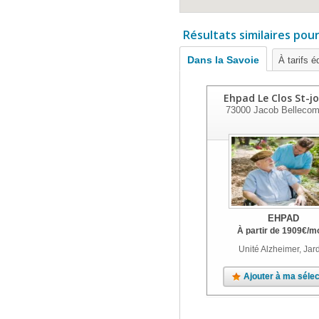
Résultats similaires pou
Dans la Savoie
À tarifs é
Ehpad Le Clos St-j
73000
Jacob Bellecom
EHPAD
À partir de
1909
€
/m
Unité Alzheimer, Jar
Ajouter à ma sélec