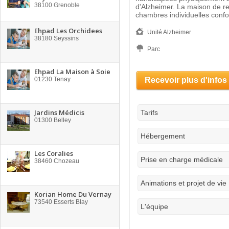
38100
Grenoble
d'Alzheimer. La maison de r
chambres individuelles confo
Ehpad Les Orchidees
Unité Alzheimer
38180
Seyssins
Parc
Ehpad La Maison à Soie
01230
Tenay
Recevoir plus d'infos
Jardins Médicis
Tarifs
01300
Belley
Hébergement
Les Coralies
Prise en charge médicale
38460
Chozeau
Animations et projet de vie
Korian Home Du Vernay
73540
Esserts Blay
L'équipe