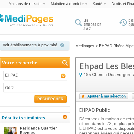
Maisons de retraite
Maintien à domicile
Santé
Droits et Fin
LES
DES
SENIORS DE
QU
A À Z
Voir établissements à proximité
>
Medipages
EHPAD Rhône-Alpe
Votre recherche
Ehpad Les Ble
195 Chemin Des Vergers
EHPAD
Ajouter à ma sélection
RECHERCHER
EHPAD Public
Résultats similaires
Découvrez la maison de ret
située dans le 73, et plus 
Residence Quartier
L'EHPAD est à votre disposi
Reynies
personnes âgées qui nécessi