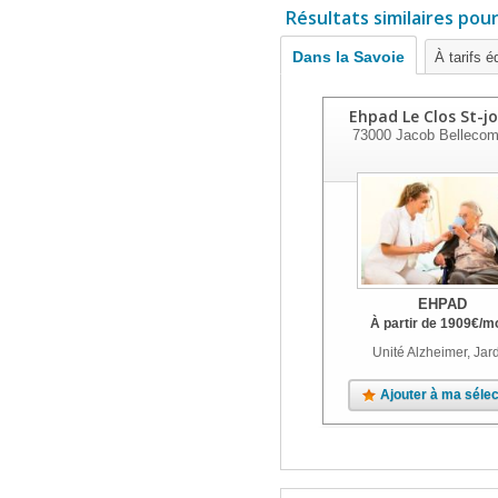
Résultats similaires pou
Dans la Savoie
À tarifs é
Ehpad Le Clos St-j
73000
Jacob Bellecom
EHPAD
À partir de
1909
€
/m
Unité Alzheimer, Jar
Ajouter à ma sélec