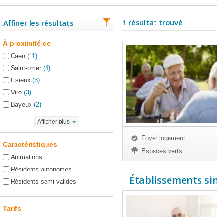
1 résultat trouvé
Affiner les résultats
À proximité de
Caen
(11)
Saint-omer
(4)
Lisieux
(3)
Vire
(3)
Bayeux
(2)
Afficher plus
Foyer logement
Caractéristiques
Espaces verts
Animations
Résidents autonomes
Établissements simi
Résidents semi-valides
Tarifs