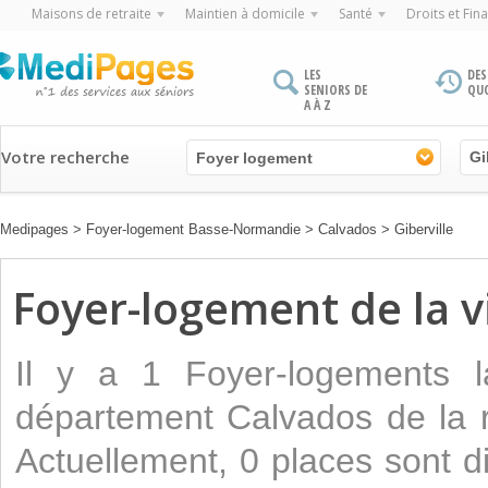
Maisons de retraite
Maintien à domicile
Santé
Droits et Fin
LES
DES
SENIORS DE
QU
A À Z
Votre recherche
Foyer logement
Medipages
>
Foyer-logement Basse-Normandie
>
Calvados
>
Giberville
Foyer-logement de la vi
Il y a 1 Foyer-logements la
département Calvados de la 
Actuellement, 0 places sont d