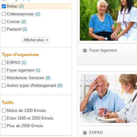
Bellac
(2)
Châteauponsac
(2)
Cussac
(2)
Panazol
(2)
Afficher plus
Foyer logement
Type d'organisme
EHPAD
(1)
Foyer logement
(1)
Résidences Services
(0)
Autres types d'hébergement
(0)
Tarifs
Moins de 1500 €/mois
Entre 1500 et 2500 €/mois
Plus de 2500 €/mois
EHPAD