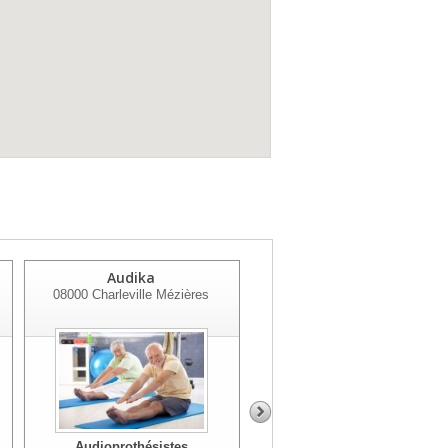
Audika
Audika
08000
Charleville Mézières
08200
Sedan
Audioprothésistes
Audioprothésistes