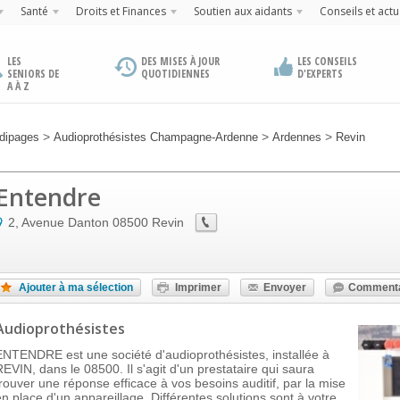
Santé
Droits et Finances
Soutien aux aidants
Conseils et actu
LES
DES MISES À JOUR
LES CONSEILS
SENIORS DE
QUOTIDIENNES
D'EXPERTS
A À Z
>
>
>
dipages
Audioprothésistes Champagne-Ardenne
Ardennes
Revin
Entendre
2, Avenue Danton
08500
Revin
Ajouter à ma sélection
Imprimer
Envoyer
Commenta
Audioprothésistes
ENTENDRE est une société d'audioprothésistes, installée à
REVIN, dans le 08500. Il s'agit d'un prestataire qui saura
trouver une réponse efficace à vos besoins auditif, par la mise
en place d'un appareillage. Différentes solutions sont à votre