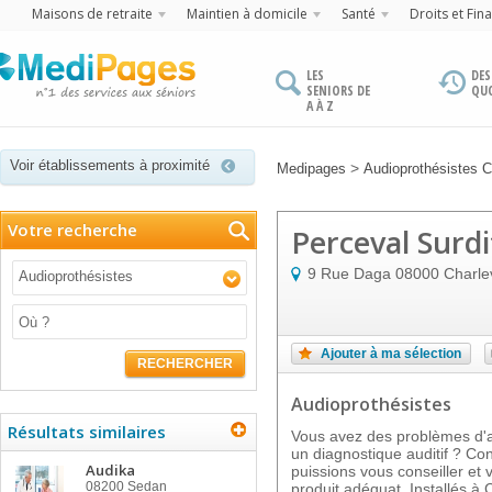
Maisons de retraite
Maintien à domicile
Santé
Droits et Fin
LES
DES
SENIORS DE
QU
A À Z
Voir établissements à proximité
>
Medipages
Audioprothésistes
Votre recherche
Perceval Surdi
9 Rue Daga
08000
Charle
Audioprothésistes
Ajouter à ma sélection
RECHERCHER
Audioprothésistes
Résultats similaires
Vous avez des problèmes d'au
un diagnostique auditif ? Co
Audika
puissions vous conseiller et 
08200
Sedan
produit adéquat. Installés à 